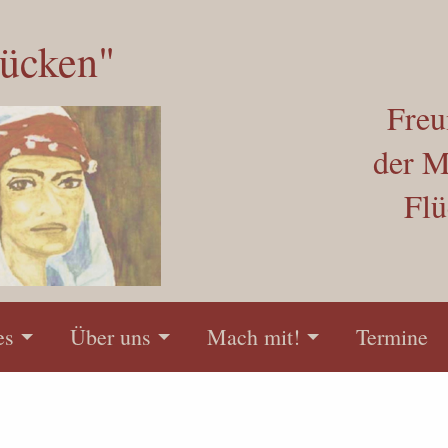
rücken"
Freu
der M
Flü
es
Über uns
Mach mit!
Termine