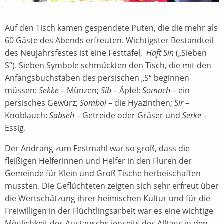
Auf den Tisch kamen gespendete Puten, die die mehr als
60 Gäste des Abends erfreuten. Wichtigster Bestandteil
des Neujahrsfestes ist eine Festtafel,
Haft Sin
(„Sieben
S“). Sieben Symbole schmückten den Tisch, die mit den
Anfangsbuchstaben des persischen „S“ beginnen
müssen:
Sekke
– Münzen;
Sib
– Äpfel;
Somach
– ein
persisches Gewürz;
Sombol
– die Hyazinthen;
Sir
–
Knoblauch;
Sabseh
– Getreide oder Gräser und
Serke
–
Essig.
Der Andrang zum Festmahl war so groß, dass die
fleißigen Helferinnen und Helfer in den Fluren der
Gemeinde für Klein und Groß Tische herbeischaffen
mussten. Die Geflüchteten zeigten sich sehr erfreut über
die Wertschätzung ihrer heimischen Kultur und für die
Freiwilligen in der Flüchtlingsarbeit war es eine wichtige
Möglichkeit des Austauschs jenseits des Alltags in den